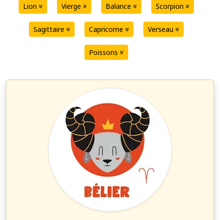
Lion
Vierge
Balance
Scorpion
Sagittaire
Capricorne
Verseau
Poissons