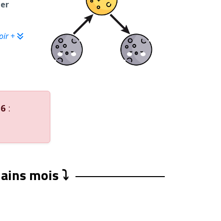
ier
oir +
26
:
hains mois ⤵