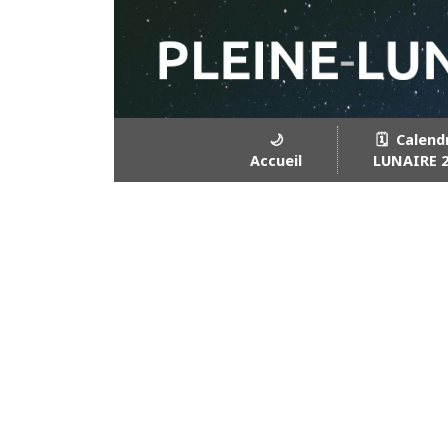
🌙
🗓️ Calend
Accueil
LUNAIRE 