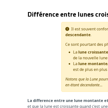
Différence entre lunes cro
Il est souvent confo
descendante
.
Ce sont pourtant des p
La
lune croissant
de la nouvelle lune 
La
lune montante
est de plus en plus
Notons que la Lune pourr
en étant decendante…
La difference entre une lune montante et
et que la lune est croissante quand c'est une