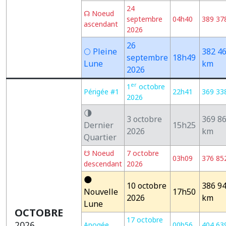
24
☊ Noeud
septembre
04h40
389 37
ascendant
2026
26
🌕 Pleine
382 4
septembre
18h49
Lune
km
2026
er
1
octobre
Périgée #1
22h41
369 33
2026
🌗
3 octobre
369 8
Dernier
15h25
2026
km
Quartier
☋ Noeud
7 octobre
03h09
376 85
descendant
2026
🌑
10 octobre
386 9
Nouvelle
17h50
2026
km
Lune
OCTOBRE
17 octobre
2026
Apogée
00h56
404 63