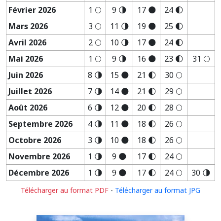
Février 2026
1 🌕
9 🌗
17 🌑
24 🌓
Mars 2026
3 🌕
11 🌗
19 🌑
25 🌓
Avril 2026
2 🌕
10 🌗
17 🌑
24 🌓
Mai 2026
1 🌕
9 🌗
16 🌑
23 🌓
31 🌕
Juin 2026
8 🌗
15 🌑
21 🌓
30 🌕
Juillet 2026
7 🌗
14 🌑
21 🌓
29 🌕
Août 2026
6 🌗
12 🌑
20 🌓
28 🌕
Septembre 2026
4 🌗
11 🌑
18 🌓
26 🌕
Octobre 2026
3 🌗
10 🌑
18 🌓
26 🌕
Novembre 2026
1 🌗
9 🌑
17 🌓
24 🌕
Décembre 2026
1 🌗
9 🌑
17 🌓
24 🌕
30 🌗
Télécharger au format PDF
-
Télécharger au format JPG