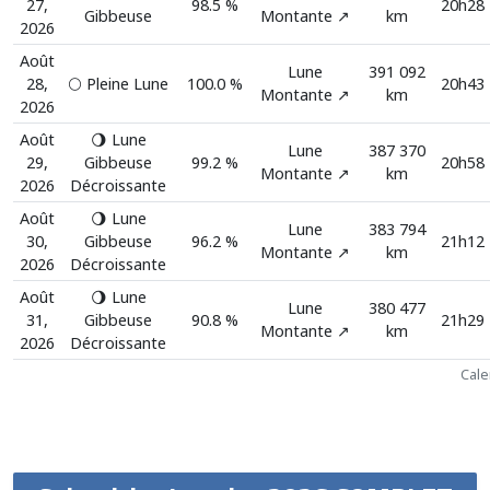
27,
98.5 %
20h28
Gibbeuse
Montante ↗️
km
2026
Août
Lune
391 092
28,
🌕 Pleine Lune
100.0 %
20h43
Montante ↗️
km
2026
Août
🌖 Lune
Lune
387 370
29,
Gibbeuse
99.2 %
20h58
Montante ↗️
km
2026
Décroissante
Août
🌖 Lune
Lune
383 794
30,
Gibbeuse
96.2 %
21h12
Montante ↗️
km
2026
Décroissante
Août
🌖 Lune
Lune
380 477
31,
Gibbeuse
90.8 %
21h29
Montante ↗️
km
2026
Décroissante
Cale