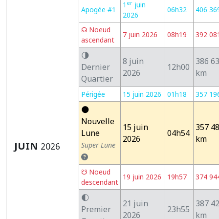
er
1
juin
Apogée #1
06h32
406 36
2026
☊ Noeud
7 juin 2026
08h19
392 08
ascendant
🌗
8 juin
386 6
Dernier
12h00
2026
km
Quartier
Périgée
15 juin 2026
01h18
357 19
🌑
Nouvelle
15 juin
357 4
Lune
04h54
2026
km
JUIN
2026
Super Lune
☋ Noeud
19 juin 2026
19h57
374 94
descendant
🌓
21 juin
387 4
Premier
23h55
2026
km