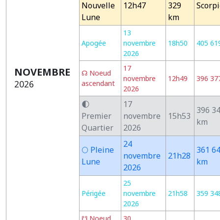
Nouvelle
12h47
329
Scorp
Lune
km
13
Apogée
novembre
18h50
405 61
2026
17
NOVEMBRE
☊ Noeud
novembre
12h49
396 37
2026
ascendant
2026
🌓
17
396 3
Premier
novembre
15h53
km
Quartier
2026
24
🌕 Pleine
361 6
novembre
21h28
Lune
km
2026
25
Périgée
novembre
21h58
359 34
2026
☋ Noeud
30