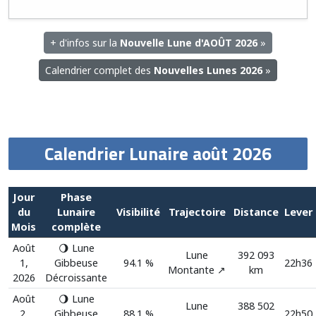
+ d'infos sur la
Nouvelle Lune d'AOÛT 2026
»
Calendrier complet des
Nouvelles Lunes 2026
»
Calendrier Lunaire août 2026
Jour
Phase
du
Lunaire
Visibilité
Trajectoire
Distance
Lever
Mois
complète
Août
🌖 Lune
Lune
392 093
1,
Gibbeuse
94.1 %
22h36
Montante ↗️
km
2026
Décroissante
Août
🌖 Lune
Lune
388 502
2,
Gibbeuse
88.1 %
22h50