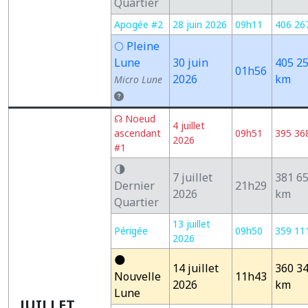
Quartier
Apogée #2
28 juin 2026
09h11
406 26
🌕 Pleine
Lune
30 juin
405 2
01h56
2026
km
Micro Lune
☊ Noeud
4 juillet
ascendant
09h51
395 36
2026
#1
🌗
7 juillet
381 6
Dernier
21h29
2026
km
Quartier
13 juillet
Périgée
09h50
359 11
2026
🌑
14 juillet
360 3
Nouvelle
11h43
2026
km
Lune
JUILLET