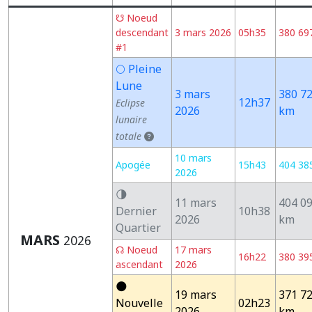
☋ Noeud
descendant
3 mars 2026
05h35
380 69
#1
🌕 Pleine
Lune
3 mars
380 7
12h37
Eclipse
2026
km
lunaire
totale
10 mars
Apogée
15h43
404 38
2026
🌗
11 mars
404 0
Dernier
10h38
2026
km
Quartier
MARS
2026
☊ Noeud
17 mars
16h22
380 39
ascendant
2026
🌑
19 mars
371 7
Nouvelle
02h23
2026
km