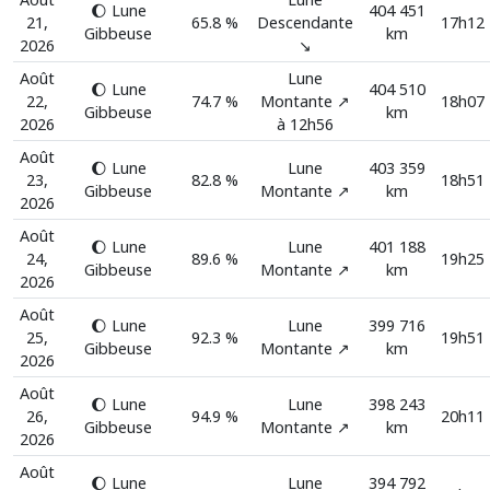
🌔 Lune
404 451
21,
65.8 %
Descendante
17h12
Gibbeuse
km
2026
↘️
Août
Lune
🌔 Lune
404 510
22,
74.7 %
Montante ↗️
18h07
Gibbeuse
km
2026
à 12h56
Août
🌔 Lune
Lune
403 359
23,
82.8 %
18h51
Gibbeuse
Montante ↗️
km
2026
Août
🌔 Lune
Lune
401 188
24,
89.6 %
19h25
Gibbeuse
Montante ↗️
km
2026
Août
🌔 Lune
Lune
399 716
25,
92.3 %
19h51
Gibbeuse
Montante ↗️
km
2026
Août
🌔 Lune
Lune
398 243
26,
94.9 %
20h11
Gibbeuse
Montante ↗️
km
2026
Août
🌔 Lune
Lune
394 792