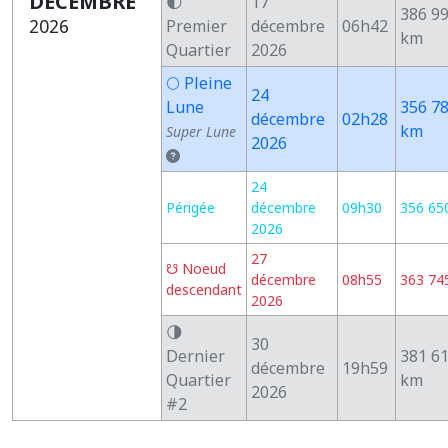
DÉCEMBRE
🌓
17
386 9
2026
Premier
décembre
06h42
km
Quartier
2026
🌕 Pleine
24
Lune
356 7
décembre
02h28
km
Super Lune
2026
24
Périgée
décembre
09h30
356 65
2026
27
☋ Noeud
décembre
08h55
363 74
descendant
2026
🌗
30
Dernier
381 6
décembre
19h59
Quartier
km
2026
#2