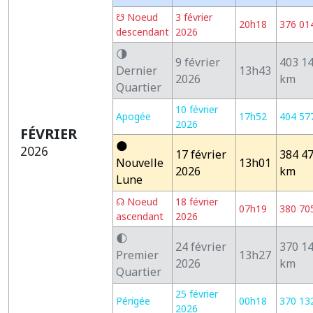
☋ Noeud
3 février
20h18
376 01
descendant
2026
🌗
9 février
403 1
Dernier
13h43
2026
km
Quartier
10 février
Apogée
17h52
404 57
2026
FÉVRIER
🌑
2026
17 février
384 4
Nouvelle
13h01
2026
km
Lune
☊ Noeud
18 février
07h19
380 70
ascendant
2026
🌓
24 février
370 1
Premier
13h27
2026
km
Quartier
25 février
Périgée
00h18
370 13
2026