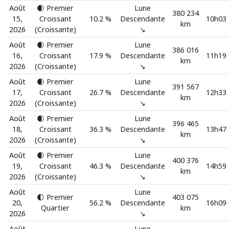
Août
🌒 Premier
Lune
380 234
15,
Croissant
10.2 %
Descendante
10h03
km
2026
(Croissante)
↘️
Août
🌒 Premier
Lune
386 016
16,
Croissant
17.9 %
Descendante
11h19
km
2026
(Croissante)
↘️
Août
🌒 Premier
Lune
391 567
17,
Croissant
26.7 %
Descendante
12h33
km
2026
(Croissante)
↘️
Août
🌒 Premier
Lune
396 465
18,
Croissant
36.3 %
Descendante
13h47
km
2026
(Croissante)
↘️
Août
🌒 Premier
Lune
400 376
19,
Croissant
46.3 %
Descendante
14h59
km
2026
(Croissante)
↘️
Août
Lune
🌓 Premier
403 075
20,
56.2 %
Descendante
16h09
Quartier
km
2026
↘️
Août
Lune