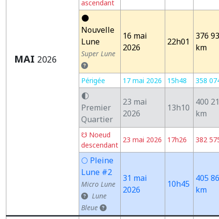
ascendant
🌑
Nouvelle
16 mai
376 9
Lune
22h01
2026
km
Super Lune
MAI
2026
Périgée
17 mai 2026
15h48
358 07
🌓
23 mai
400 2
Premier
13h10
2026
km
Quartier
☋ Noeud
23 mai 2026
17h26
382 57
descendant
🌕 Pleine
Lune #2
31 mai
405 8
10h45
Micro Lune
2026
km
Lune
Bleue