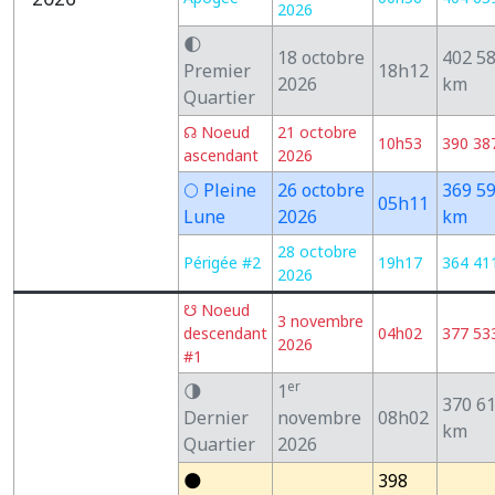
2026
🌓
18 octobre
402 5
Premier
18h12
2026
km
Quartier
☊ Noeud
21 octobre
10h53
390 38
ascendant
2026
🌕 Pleine
26 octobre
369 5
05h11
Lune
2026
km
28 octobre
Périgée #2
19h17
364 41
2026
☋ Noeud
3 novembre
descendant
04h02
377 53
2026
#1
er
🌗
1
370 6
Dernier
novembre
08h02
km
Quartier
2026
🌑
398