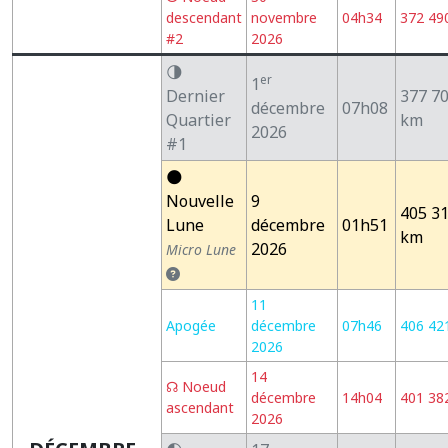
descendant
novembre
04h34
372 49
#2
2026
🌗
er
1
Dernier
377 7
décembre
07h08
Quartier
km
2026
#1
🌑
Nouvelle
9
405 3
Lune
décembre
01h51
km
2026
Micro Lune
11
Apogée
décembre
07h46
406 42
2026
14
☊ Noeud
décembre
14h04
401 38
ascendant
2026