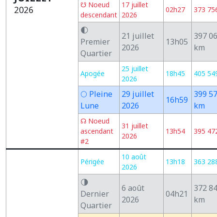
☋ Noeud
17 juillet
2026
02h27
373 75
descendant
2026
🌓
21 juillet
397 0
Premier
13h05
2026
km
Quartier
25 juillet
Apogée
18h45
405 54
2026
🌕 Pleine
29 juillet
399 5
16h59
Lune
2026
km
☊ Noeud
31 juillet
ascendant
13h54
395 47
2026
#2
10 août
Périgée
13h18
363 28
2026
🌗
6 août
372 8
Dernier
04h21
2026
km
Quartier