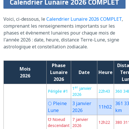
Calendrier Lunaire 2026 COMPLET
Voici, ci-dessous, le
Calendrier Lunaire 2026 COMPLET
,
comprenant les renseignements importants sur les
phases et évènement lunaires pour chaque mois de
l'année 2026 : date, heure, distance Terre-Lune, signe
astrologique et constellation zodiacale.
Phase
Dist
Mois
Lunaire
Date
Heure
Ter
2026
2026
Lu
er
1
janvier
Périgée #1
22h43
360 34
2026
🌕 Pleine
3 janvier
361 3
11h02
Lune
2026
km
☋ Noeud
7 janvier
12h22
380 31
descendant
2026