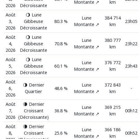
Montante ↗️
km
2026
Décroissante
Août
🌖 Lune
Lune
384 714
3,
Gibbeuse
80.3 %
23h05
Montante ↗️
km
2026
Décroissante
Août
🌖 Lune
Lune
380 777
4,
Gibbeuse
70.8 %
23h22
Montante ↗️
km
2026
Décroissante
Août
🌖 Lune
Lune
376 772
5,
Gibbeuse
60.1 %
23h43
Montante ↗️
km
2026
Décroissante
Août
🌗 Dernier
Lune
372 843
6,
48.6 %
-
Quartier
Montante ↗️
km
2026
Août
🌘 Dernier
Lune
369 215
7,
Croissant
36.8 %
00h12
Montante ↗️
km
2026
(Décroissante)
Août
🌘 Dernier
Lune
366 186
8,
Croissant
25.6 %
00h52
Montante ↗️
km