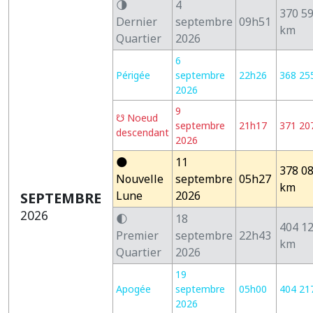
🌗
4
370 5
Dernier
septembre
09h51
km
Quartier
2026
6
Périgée
septembre
22h26
368 25
2026
9
☋ Noeud
septembre
21h17
371 20
descendant
2026
🌑
11
378 0
Nouvelle
septembre
05h27
km
Lune
2026
SEPTEMBRE
2026
🌓
18
404 1
Premier
septembre
22h43
km
Quartier
2026
19
Apogée
septembre
05h00
404 21
2026