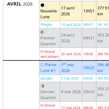
AVRIL
2026
🌑
17 avril
377 9
Nouvelle
13h51
2026
km
Lune
Périgée
19 avril 2026
08h57
361 63
🌓
24 avril
393 2
Premier
04h31
2026
km
Quartier
☋ Noeud
26 avril 2026
16h36
386 59
descendant
er
🌕 Pleine
1
mai
396 4
19h23
Lune #1
2026
km
Apogée
5 mai 2026
00h30
405 84
🌗
359 2
Dernier
9 mai 2026
23h10
km
Quartier
☊ Noeud
11 mai 2026
06h36
385 51