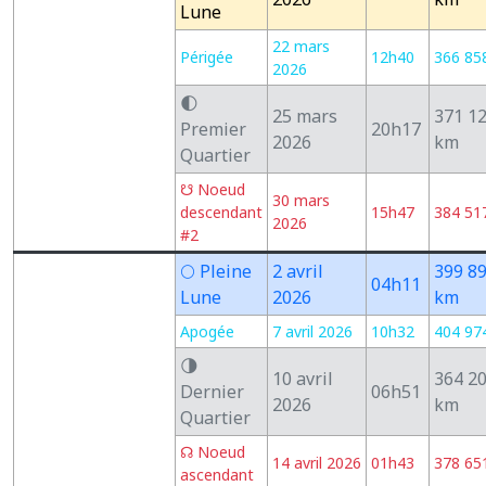
Lune
22 mars
Périgée
12h40
366 85
2026
🌓
25 mars
371 1
Premier
20h17
2026
km
Quartier
☋ Noeud
30 mars
descendant
15h47
384 51
2026
#2
🌕 Pleine
2 avril
399 8
04h11
Lune
2026
km
Apogée
7 avril 2026
10h32
404 97
🌗
10 avril
364 2
Dernier
06h51
2026
km
Quartier
☊ Noeud
14 avril 2026
01h43
378 65
ascendant