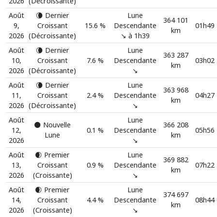
2026
(Décroissante)
Août
🌘 Dernier
Lune
364 101
9,
Croissant
15.6 %
Descendante
01h49
km
2026
(Décroissante)
↘️ à 1h39
Août
🌘 Dernier
Lune
363 287
10,
Croissant
7.6 %
Descendante
03h02
km
2026
(Décroissante)
↘️
Août
🌘 Dernier
Lune
363 968
11,
Croissant
2.4 %
Descendante
04h27
km
2026
(Décroissante)
↘️
Août
Lune
🌑 Nouvelle
366 208
12,
0.1 %
Descendante
05h56
Lune
km
2026
↘️
Août
🌒 Premier
Lune
369 882
13,
Croissant
0.9 %
Descendante
07h22
km
2026
(Croissante)
↘️
Août
🌒 Premier
Lune
374 697
14,
Croissant
4.4 %
Descendante
08h44
km
2026
(Croissante)
↘️