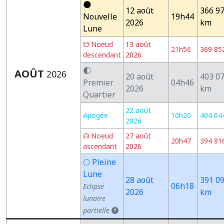
🌑
12 août
366 9
Nouvelle
19h44
2026
km
Lune
☋ Noeud
13 août
21h56
369 85
descendant
2026
🌓
AOÛT
2026
20 août
403 0
Premier
04h46
2026
km
Quartier
22 août
Apogée
10h20
404 64
2026
☊ Noeud
27 août
20h47
394 81
ascendant
2026
🌕 Pleine
Lune
28 août
391 0
06h18
Eclipse
2026
km
lunaire
partielle