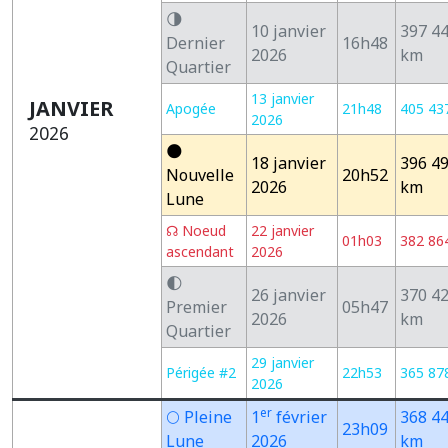
🌗
10 janvier
397 4
Dernier
16h48
2026
km
Quartier
13 janvier
JANVIER
Apogée
21h48
405 43
2026
2026
🌑
18 janvier
396 4
Nouvelle
20h52
2026
km
Lune
☊ Noeud
22 janvier
01h03
382 86
ascendant
2026
🌓
26 janvier
370 4
Premier
05h47
2026
km
Quartier
29 janvier
Périgée #2
22h53
365 87
2026
er
🌕 Pleine
1
février
368 4
23h09
Lune
2026
km