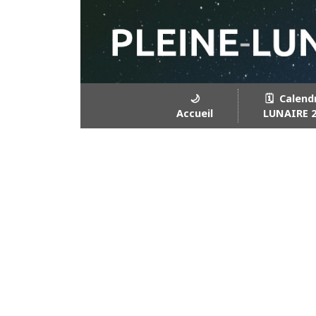
🌙
🗓️ Calend
Accueil
LUNAIRE 