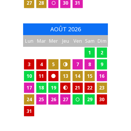
27
28
🌕
30
31
AOÛT 2026
Lun
Mar
Mer
Jeu
Ven
Sam
Dim
1
2
3
4
5
🌗
7
8
9
10
11
🌑
13
14
15
16
17
18
19
🌓
21
22
23
24
25
26
27
🌕
29
30
31