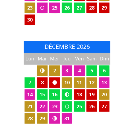
23
🌕
25
26
27
28
29
30
DÉCEMBRE 2026
Lun
Mar
Mer
Jeu
Ven
Sam
Dim
🌗
2
3
4
5
6
7
8
🌑
10
11
12
13
14
15
16
🌓
18
19
20
21
22
23
🌕
25
26
27
28
29
🌗
31