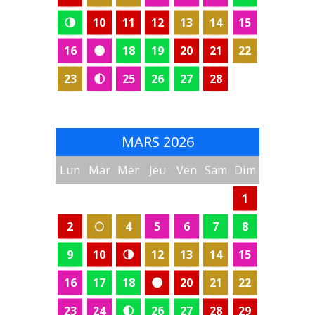
🌗
10
11
12
13
14
15
16
🌑
18
19
20
21
22
23
🌓
25
26
27
28
MARS 2026
Lun
Mar
Mer
Jeu
Ven
Sam
Dim
1
2
🌕
4
5
6
7
8
9
10
🌗
12
13
14
15
16
17
18
🌑
20
21
22
23
24
🌓
26
27
28
29