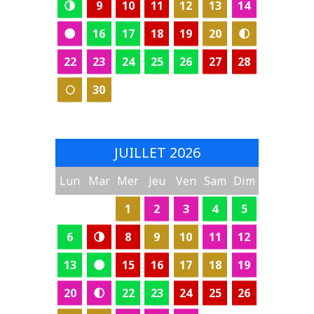
🌗
9
10
11
12
13
14
🌑
16
17
18
19
20
🌓
22
23
24
25
26
27
28
🌕
30
JUILLET 2026
Lun
Mar
Mer
Jeu
Ven
Sam
Dim
1
2
3
4
5
6
🌗
8
9
10
11
12
13
🌑
15
16
17
18
19
20
🌓
22
23
24
25
26