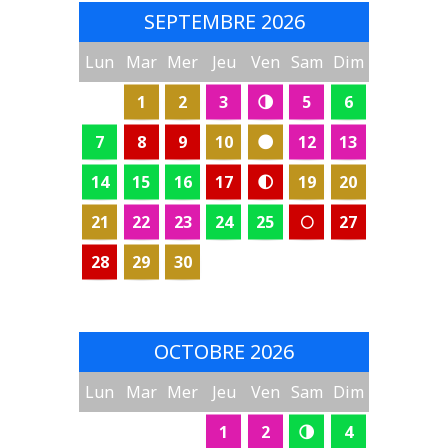
SEPTEMBRE 2026
Lun
Mar
Mer
Jeu
Ven
Sam
Dim
1
2
3
🌗
5
6
7
8
9
10
🌑
12
13
14
15
16
17
🌓
19
20
21
22
23
24
25
🌕
27
28
29
30
OCTOBRE 2026
Lun
Mar
Mer
Jeu
Ven
Sam
Dim
1
2
🌗
4