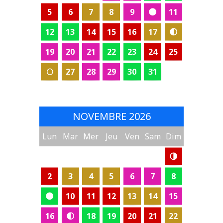
5
6
7
8
9
🌑
11
12
13
14
15
16
17
🌓
19
20
21
22
23
24
25
🌕
27
28
29
30
31
NOVEMBRE 2026
Lun
Mar
Mer
Jeu
Ven
Sam
Dim
🌗
2
3
4
5
6
7
8
🌑
10
11
12
13
14
15
16
🌓
18
19
20
21
22