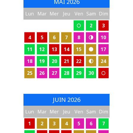
MAI 2026
Lun
Mar
Mer
Jeu
Ven
Sam
Dim
🌕
2
3
4
5
6
7
8
🌗
10
11
12
13
14
15
🌑
17
18
19
20
21
22
🌓
24
25
26
27
28
29
30
🌕
JUIN 2026
Lun
Mar
Mer
Jeu
Ven
Sam
Dim
1
2
3
4
5
6
7