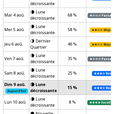
décroissante
🌘 Lune
Mar 4 aoû.
68 %
★☆☆☆ Passab
décroissante
🌘 Lune
Mer 5 aoû.
58 %
★★☆☆ Moye
décroissante
🌗 Dernier
Jeu 6 aoû.
46 %
★★☆☆ Moye
Quartier
🌘 Lune
Ven 7 aoû.
35 %
★☆☆☆ Passab
décroissante
🌘 Lune
Sam 8 aoû.
25 %
★★★☆ Bon
décroissante
Dim 9 aoû.
🌘 Lune
15 %
★★★☆ Bon
décroissante
Aujourd'hui
🌘 Lune
Lun 10 aoû.
8 %
★★★★ Excelle
décroissante
🌑 Nouvelle