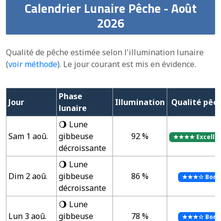
Calendrier Lunaire Pêche - Août
2026
Qualité de pêche estimée selon l'illumination lunaire
(
voir méthode
). Le jour courant est mis en évidence.
Phase
Jour
Illumination
Qualité pêc
lunaire
🌖 Lune
Sam 1 aoû.
gibbeuse
92 %
★★★★ Excelle
décroissante
🌖 Lune
Dim 2 aoû.
gibbeuse
86 %
★★★☆ Bon
décroissante
🌖 Lune
Lun 3 aoû.
gibbeuse
78 %
★★★☆ Bon