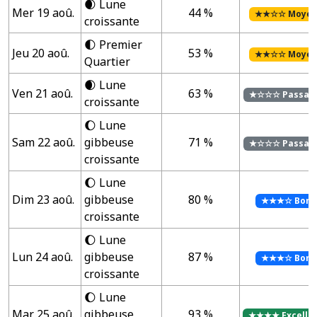
🌒 Lune
Mer 19 aoû.
44 %
★★☆☆ Moye
croissante
🌓 Premier
Jeu 20 aoû.
53 %
★★☆☆ Moye
Quartier
🌒 Lune
Ven 21 aoû.
63 %
★☆☆☆ Passab
croissante
🌔 Lune
Sam 22 aoû.
gibbeuse
71 %
★☆☆☆ Passab
croissante
🌔 Lune
Dim 23 aoû.
gibbeuse
80 %
★★★☆ Bon
croissante
🌔 Lune
Lun 24 aoû.
gibbeuse
87 %
★★★☆ Bon
croissante
🌔 Lune
Mar 25 aoû.
gibbeuse
93 %
★★★★ Excelle