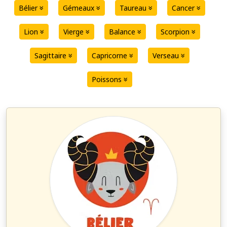
Bélier
Gémeaux
Taureau
Cancer
Lion
Vierge
Balance
Scorpion
Sagittaire
Capricorne
Verseau
Poissons