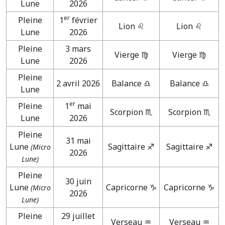
Lune
2026
er
Pleine
1
février
Lion ♌
Lion ♌
Lune
2026
Pleine
3 mars
Vierge ♍
Vierge ♍
Lune
2026
Pleine
2 avril 2026
Balance ♎
Balance ♎
Lune
er
Pleine
1
mai
Scorpion ♏
Scorpion ♏
Lune
2026
Pleine
31 mai
Lune
Sagittaire ♐
Sagittaire ♐
(Micro
2026
Lune)
Pleine
30 juin
Lune
Capricorne ♑
Capricorne ♑
(Micro
2026
Lune)
Pleine
29 juillet
Verseau ♒
Verseau ♒