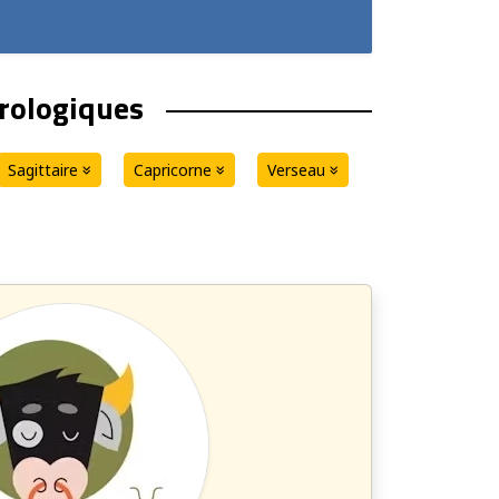
trologiques
Sagittaire
Capricorne
Verseau