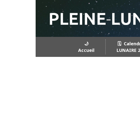
🌙
🗓️ Calend
Accueil
LUNAIRE 