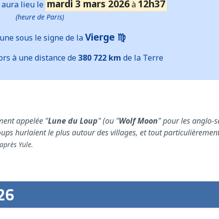
mardi 3 mars 2026
12h37
aura lieu le
à
(heure de Paris)
Vierge ♍
une sous le signe de la
ors à une distance de
380 722 km
de la Terre
ment appelée "
Lune du Loup
" (ou "
Wolf Moon
" pour les anglo-s
ups hurlaient le plus autour des villages, et tout particulièrement
 après Yule.
26