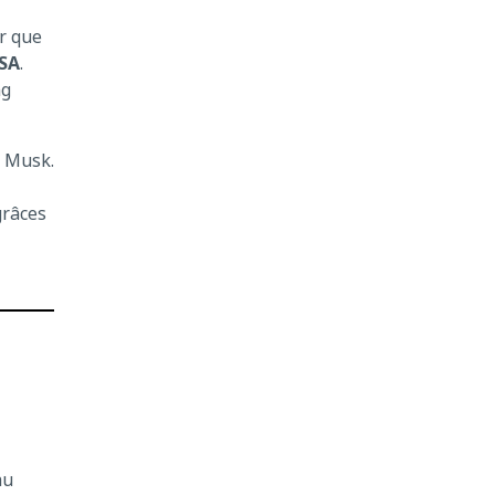
ir que
ASA
.
ng
e Musk.
grâces
au