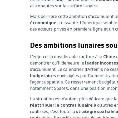
astronautes sur la surface lunaire.
Mais derrière cette ambition s’accumulent l
économique
croissante. L’Amérique semble r
des acteurs privés en première ligne et un c
Des ambitions lunaires sou
L’enjeu est considérable car face à la
Chine
e
démontrer qu’il demeure le
leader incontes
s’accumulent. Le calendrier d’Artemis ne cesse
budgétaires
envisagées par l’administrati
l’agence spatiale. Ce resserrement budgétair
notamment SpaceX, dans une position inconf
La situation est d’autant plus délicate que l
réattribuer le contrat lunaire
à d’autres 
coulisses, c’est toute la
stratégie spatiale 
contraintes financières et calculs politiques.