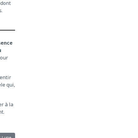
 dont
s.
sence
u
pour
entir
le qui,
r à la
t.
r Lune