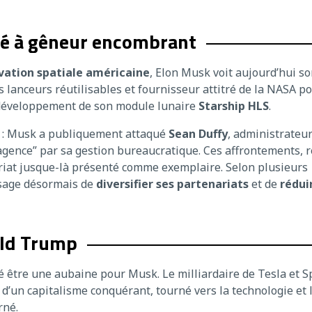
lé à gêneur encombrant
novation spatiale américaine
, Elon Musk voit aujourd’hui s
s lanceurs réutilisables et fournisseur attitré de la NASA po
développement de son module lunaire
Starship HLS
.
: Musk a publiquement attaqué
Sean Duffy
, administrateu
l’agence” par sa gestion bureaucratique. Ces affrontements, 
nariat jusque-là présenté comme exemplaire. Selon plusieurs
isage désormais de
diversifier ses partenariats
et de
rédui
ald Trump
 être une aubaine pour Musk. Le milliardaire de Tesla et 
d’un capitalisme conquérant, tourné vers la technologie et 
rné.