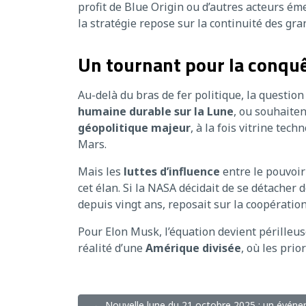
profit de Blue Origin ou d’autres acteurs émer
la stratégie repose sur la continuité des gr
Un tournant pour la conquê
Au-delà du bras de fer politique, la question
humaine durable sur la Lune
, ou souhaiten
géopolitique majeur
, à la fois vitrine tec
Mars.
Mais les
luttes d’influence
entre le pouvoir
cet élan. Si la NASA décidait de se détacher 
depuis vingt ans, reposait sur la coopération 
Pour Elon Musk, l’équation devient périlleus
réalité d’une
Amérique divisée
, où les prio
← Nouvelle lune du 21 octobre 2025 : un évén