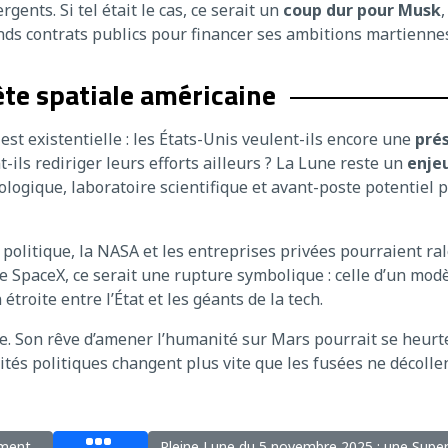
gents. Si tel était le cas, ce serait un
coup dur pour Musk
,
ands contrats publics pour financer ses ambitions martienne
te spatiale américaine
 est existentielle : les États-Unis veulent-ils encore une
pré
t-ils rediriger leurs efforts ailleurs ? La Lune reste un
enje
hnologique, laboratoire scientifique et avant-poste potentiel 
 politique, la NASA et les entreprises privées pourraient ral
de SpaceX, ce serait une rupture symbolique : celle d’un modè
étroite entre l’État et les géants de la tech.
e. Son rêve d’amener l’humanité sur Mars pourrait se heurte
rités politiques changent plus vite que les fusées ne décollen
ement
Pleine Lune du 5 novembre 2025 : une Supe