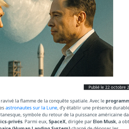
Publié le 22 octobre 
ravivé la flamme de la conquête spatiale. Avec le
program
des
astronautes sur la Lune
, d’y établir une présence durabl
 titanesque, symbole du retour de la puissance américaine d
ics-privés
. Parmi eux,
SpaceX
, dirigée par
Elon Musk
, a ob
naire (Human Landing System)
chargé de déposer les