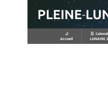
🌙
🗓️ Calend
Accueil
LUNAIRE 