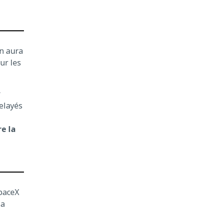
on aura
ur les
r
relayés
re la
SpaceX
la