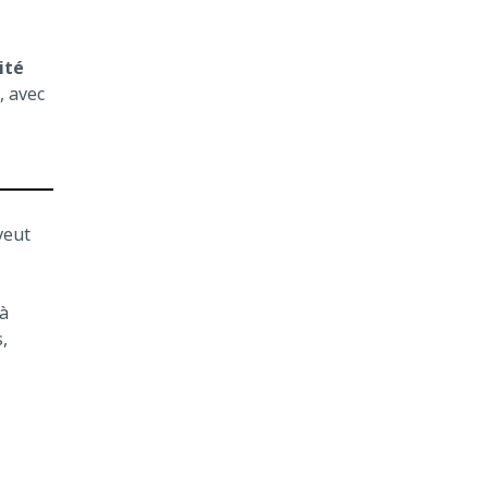
ité
, avec
veut
à
,